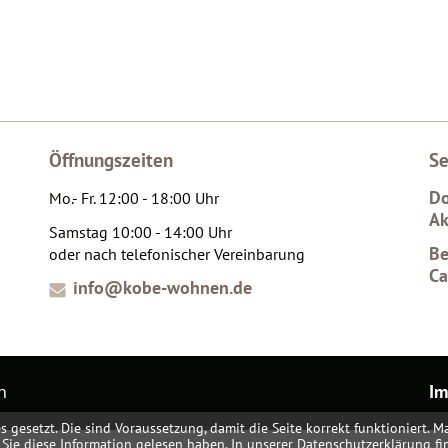
Öffnungszeiten
Se
Do
Mo.- Fr. 12:00 - 18:00 Uhr
Ak
Samstag 10:00 - 14:00 Uhr
Be
oder nach telefonischer Vereinbarung
Ca
info@kobe-wohnen.de
n
Im
esetzt. Die sind Voraussetzung, damit die Seite korrekt funktioniert. Ma
s Sie diese Information gelesen haben. In unserer Datenschutzerklärung f