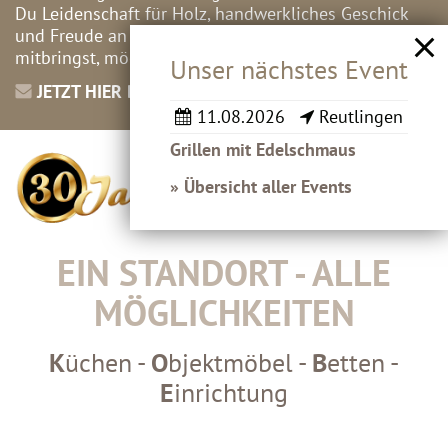
Du Leidenschaft für Holz, handwerkliches Geschick
und Freude an abwechslungsreichen Projekten
mitbringst, möchten wir Dich gerne kennenlernen!
Unser nächstes Event
JETZT HIER BEWERBEN
11.08.2026
Reutlingen
Grillen mit Edelschmaus
» Übersicht aller Events
EIN STANDORT - ALLE
MÖGLICHKEITEN
K
üchen -
O
bjektmöbel -
B
etten -
E
inrichtung