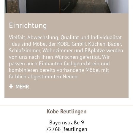
Einrichtung
Vielfalt, Abwechslung, Qualität und Individualität
- das sind Möbel der KOBE GmbH. Küchen, Bäder,
Schlafzimmer, Wohnzimmer und Eßplätze werden
von uns nach Ihren Wünschen gefertigt. Wir
passen auch Einbauten fachgerecht ein und
kombinieren bereits vorhandene Möbel mit
farblich abgestimmten Neuen.
MEHR
Kobe Reutlingen
Bayernstraße 9
72768 Reutlingen